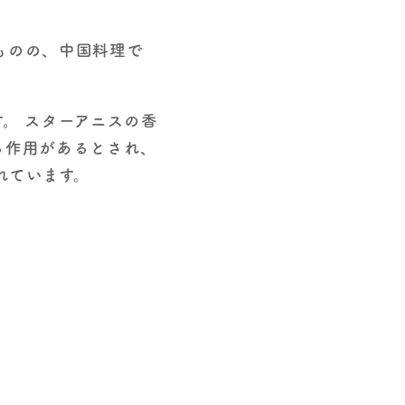
ものの、中国料理で
ます。 スターアニスの香
る作用があるとされ、
れています。